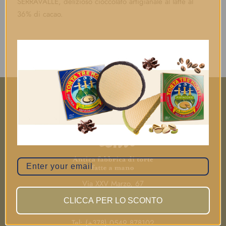
SERRAVALLE, delizioso cioccolato artigianale al latte al
36% di cacao.
Via XXV Marzo, 67
47895 Domagnano - San Marino
CLICCA PER LO SCONTO
C.O.E. SM00214
Tel: (+378) 0549 878102