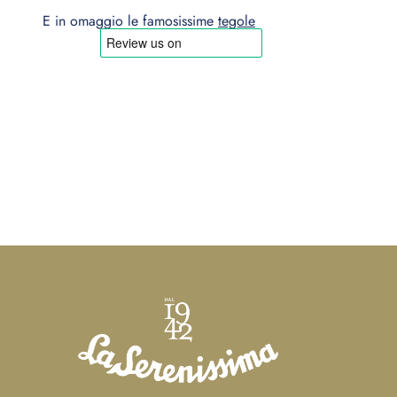
E in omaggio le famosissime
tegole