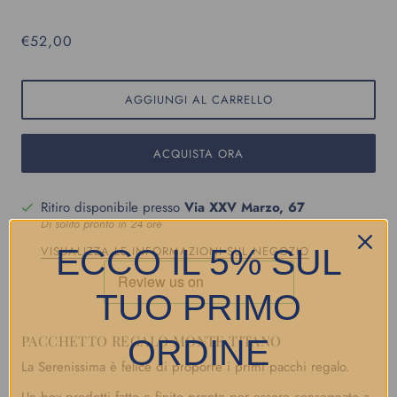
€52,00
AGGIUNGI AL CARRELLO
ACQUISTA ORA
Ritiro disponibile presso
Via XXV Marzo, 67
Di solito pronto in 24 ore
ECCO IL 5% SUL
VISUALIZZA LE INFORMAZIONI SUL NEGOZIO
TUO PRIMO
PACCHETTO REGALO MONTE TITANO
ORDINE
La Serenissima è felice di proporre i primi pacchi regalo.
Un box prodotti fatto e finito pronto per essere consegnato a