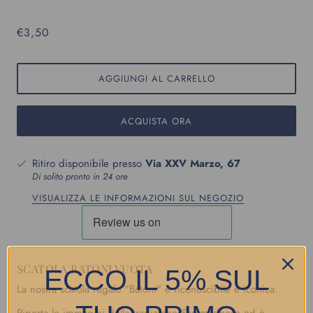
€3,50
AGGIUNGI AL CARRELLO
ACQUISTA ORA
Ritiro disponibile presso
Via XXV Marzo, 67
Di solito pronto in 24 ore
VISUALIZZA LE INFORMAZIONI SUL NEGOZIO
SCATOLA BATONI VUOTA
ECCO IL 5% SUL
La nostra scatola regalo "Batoni" è riconoscibile e iconica.
Riporta le immagini della tradizione Sammarinese ed è