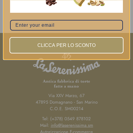
CLICCA PER LO SCONTO
Via XXV Marzo, 67
47895 Domagnano - San Marino
C.O.E. SM00214
Tel: (+378) 0549 878102
Mail:
info@laserenissima.sm
Autorizzazione E-commerce